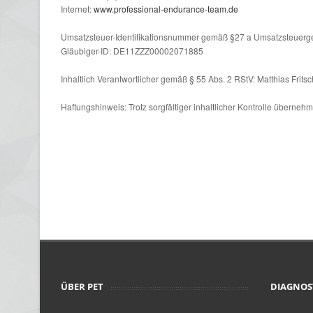
Internet:
www.professional-endurance-team.de
Umsatzsteuer-Identifikationsnummer gemäß §27 a Umsatzsteuer
Gläubiger-ID: DE11ZZZ00002071885
Inhaltlich Verantwortlicher gemäß § 55 Abs. 2 RStV: Matthias Fritsc
Haftungshinweis: Trotz sorgfältiger inhaltlicher Kontrolle übernehme
ÜBER PET
DIAGNOS