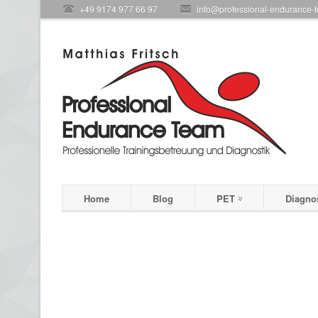
+49 9174 977 66 97
info@professional-endurance-
Home
Blog
PET
Diagno