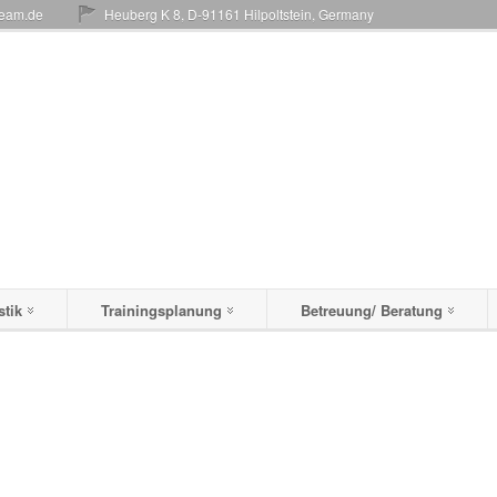
team.de
Heuberg K 8, D-91161 Hilpoltstein, Germany
stik
Trainingsplanung
Betreuung/ Beratung