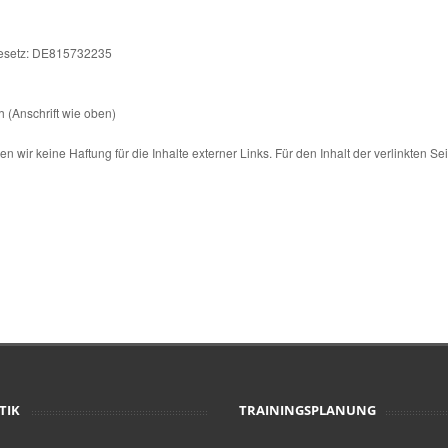
gesetz: DE815732235
h (Anschrift wie oben)
n wir keine Haftung für die Inhalte externer Links. Für den Inhalt der verlinkten Se
TIK
TRAININGSPLANUNG