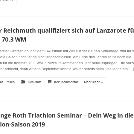
 Reichmuth qualifiziert sich auf Lanzarote fü
M 70.3 WM
rsten Jahreshighlight, dem Swissman mit Ziel auf der kleinen Scheidegg, war für 
die Saison noch lange nicht abgeschlossen. Am Ende des Jahres sollte noch die
ion für die Ironman 70.3 WM in Nizza im kommenden Jahr herausspringen. Die Vorz
cht schlecht, denn Anfang September konnte Walter bereits beim Challenge am […]
ias Fritsch
Resultate
Kein Kommentar
Mehr lesen »
nge Roth Triathlon Seminar – Dein Weg in die
lon-Saison 2019