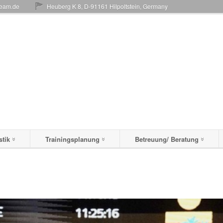
team.de
Heuberg K 8, D-91161 Hilpoltstein, Germany
stik
Trainingsplanung
Betreuung/ Beratung