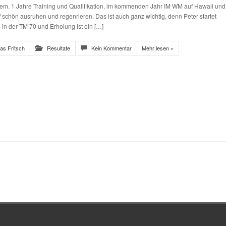
em. 1 Jahre Training und Qualifikation, im kommenden Jahr IM WM auf Hawaii und
 schön ausruhen und regenrieren. Das ist auch ganz wichtig, denn Peter startet
e in der TM 70 und Erholung ist ein […]
ias Fritsch
Resultate
Kein Kommentar
Mehr lesen »