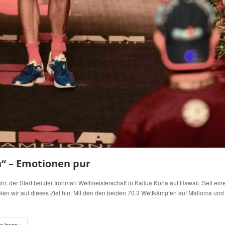
“ – Emotionen pur
er Start bei der Ironman Weltmeisterschaft in Kailua Kona auf Hawaii. Seit ein
eten wir auf dieses Ziel hin. Mit den den beiden 70.3 Wettkämpfen auf Mallorca und
r lesen »