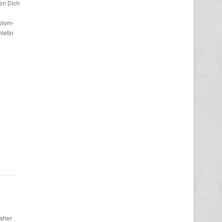
en Dich
iplom-
letin
isher