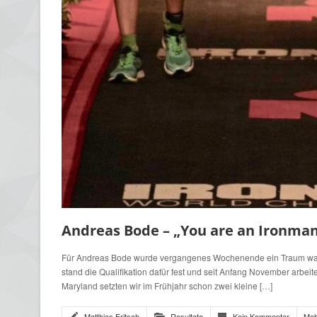
Andreas Bode – „You are an Ironman
Für Andreas Bode wurde vergangenes Wochenende ein Traum wahr, d
stand die Qualifikation dafür fest und seit Anfang November arbeit
Maryland setzten wir im Frühjahr schon zwei kleine […]
Matthias Fritsch
Resultate
Kein Kommentar
Meh