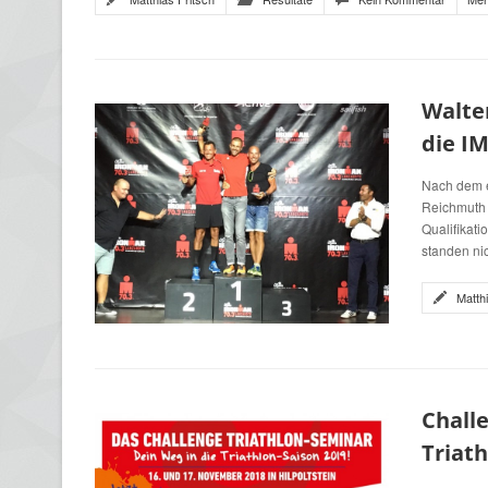
Walter
die I
Nach dem e
Reichmuth 
Qualifikat
standen ni
Matth
Challe
Triath