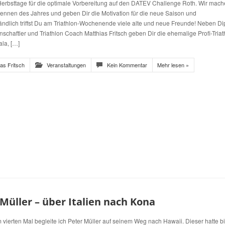
Herbsttage für die optimale Vorbereitung auf den DATEV Challenge Roth. Wir mach
 Rennen des Jahres und geben Dir die Motivation für die neue Saison und
tändlich triffst Du am Triathlon-Wochenende viele alte und neue Freunde! Neben D
schaftler und Triathlon Coach Matthias Fritsch geben Dir die ehemalige Profi-Triath
la, […]
ias Fritsch
Veranstaltungen
Kein Kommentar
Mehr lesen »
Müller – über Italien nach Kona
 vierten Mal begleite ich Peter Müller auf seinem Weg nach Hawaii. Dieser hatte b