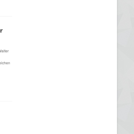
r
Walter
eichen