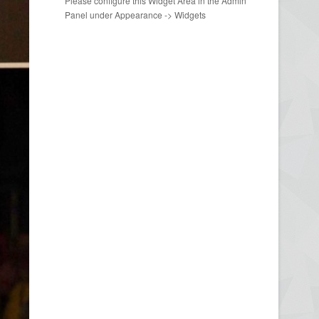
Please configure this Widget Area in the Admin
Panel under Appearance -> Widgets