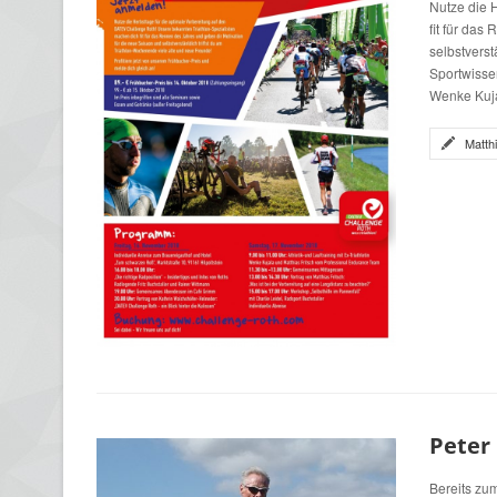
Nutze die 
fit für das
selbstvers
Sportwissen
Wenke Kuja
Matth
Peter 
Bereits zum