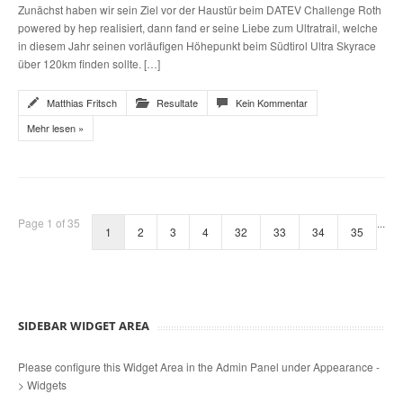
Zunächst haben wir sein Ziel vor der Haustür beim DATEV Challenge Roth
powered by hep realisiert, dann fand er seine Liebe zum Ultratrail, welche
in diesem Jahr seinen vorläufigen Höhepunkt beim Südtirol Ultra Skyrace
über 120km finden sollte. […]
Matthias Fritsch
Resultate
Kein Kommentar
Mehr lesen »
Page 1 of 35
...
1
2
3
4
32
33
34
35
SIDEBAR WIDGET AREA
Please configure this Widget Area in the Admin Panel under Appearance -
> Widgets