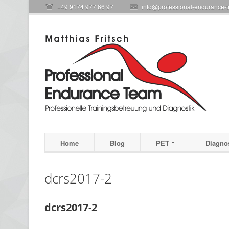
+49 9174 977 66 97
info@professional-endurance-
Home
Blog
PET
Diagno
dcrs2017-2
dcrs2017-2