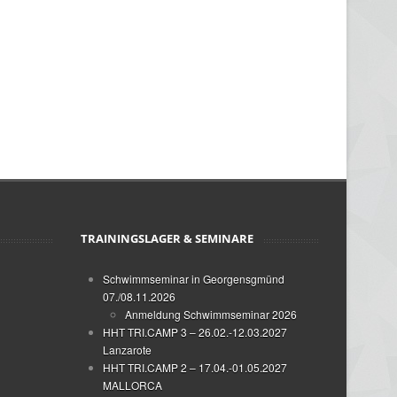
TRAININGSLAGER & SEMINARE
Schwimmseminar in Georgensgmünd
07./08.11.2026
Anmeldung Schwimmseminar 2026
HHT TRI.CAMP 3 – 26.02.-12.03.2027
Lanzarote
HHT TRI.CAMP 2 – 17.04.-01.05.2027
MALLORCA