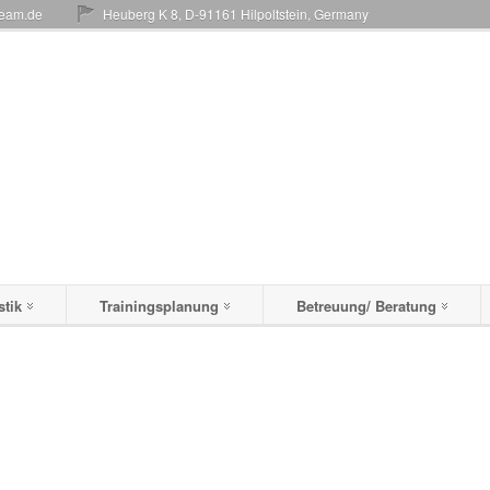
team.de
Heuberg K 8, D-91161 Hilpoltstein, Germany
stik
Trainingsplanung
Betreuung/ Beratung