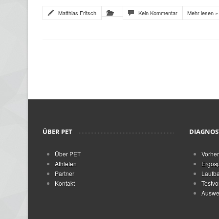
Matthias Fritsch
Kein Kommentar
Mehr lesen »
ÜBER PET
DIAGNOS
Über PET
Vorher
Athleten
Ergosp
Partner
Laufba
Kontakt
Testvo
Auswer