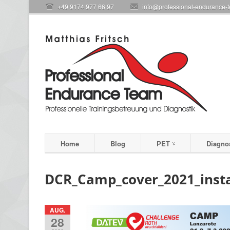
+49 9174 977 66 97
info@professional-endurance-
Home
Blog
PET
Diagno
DCR_Camp_cover_2021_inst
AUG.
28