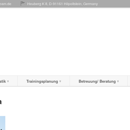
team.de
Heuberg K 8, D-91161 Hilpoltstein, Germany
stik
Trainingsplanung
Betreuung/ Beratung
a