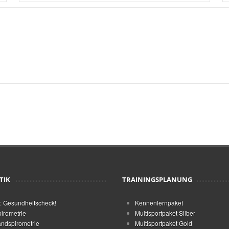
TIK
TRAININGSPLANUNG
: Gesundheitscheck!
Kennenlernpaket
irometrie
Multisportpaket Silber
ndspirometrie
Multisportpaket Gold