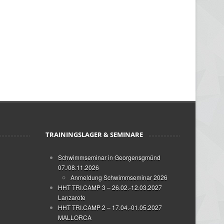
TRAININGSLAGER & SEMINARE
Schwimmseminar in Georgensgmünd
07./08.11.2026
Anmeldung Schwimmseminar 2026
HHT TRI.CAMP 3 – 26.02.-12.03.2027
Lanzarote
HHT TRI.CAMP 2 – 17.04.-01.05.2027
MALLORCA