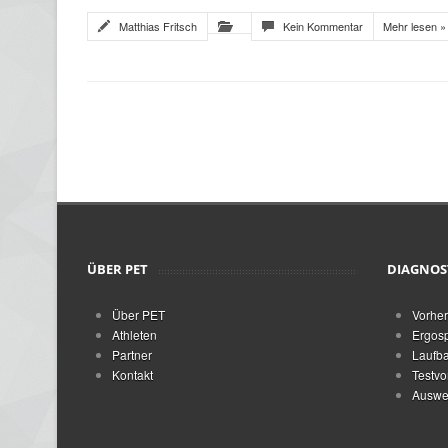
Matthias Fritsch
Kein Kommentar
Mehr lesen »
ÜBER PET
DIAGNOS
Über PET
Vorher
Athleten
Ergosp
Partner
Laufba
Kontakt
Testvo
Auswer