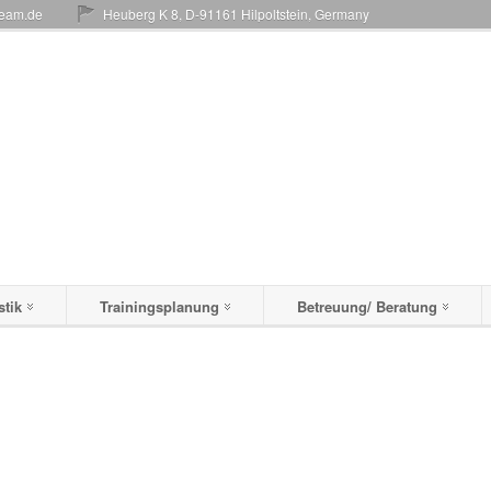
team.de
Heuberg K 8, D-91161 Hilpoltstein, Germany
stik
Trainingsplanung
Betreuung/ Beratung