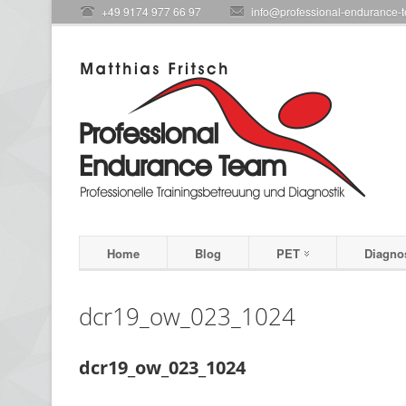
+49 9174 977 66 97
info@professional-endurance-
Home
Blog
PET
Diagno
dcr19_ow_023_1024
dcr19_ow_023_1024