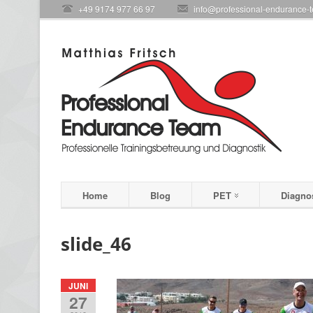
+49 9174 977 66 97
info@professional-endurance-
Home
Blog
PET
Diagno
slide_46
JUNI
27