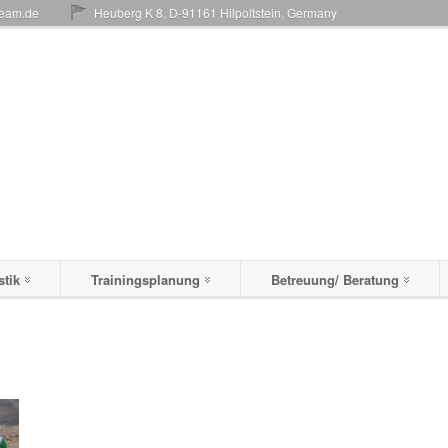
team.de
Heuberg K 8, D-91161 Hilpoltstein, Germany
stik
Trainingsplanung
Betreuung/ Beratung