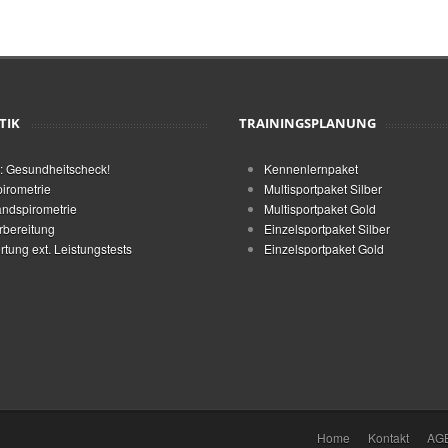
TIK
TRAININGSPLANUNG
: Gesundheitscheck!
Kennenlernpaket
irometrie
Multisportpaket Silber
ndspirometrie
Multisportpaket Gold
rbereitung
Einzelsportpaket Silber
tung ext. Leistungstests
Einzelsportpaket Gold
Home
Kontakt
AG