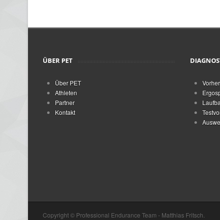
ÜBER PET
DIAGNOS
Über PET
Vorher
Athleten
Ergosp
Partner
Laufba
Kontakt
Testvo
Auswer
Copyright © Professional Endurance Team - Matthias Fritsch.