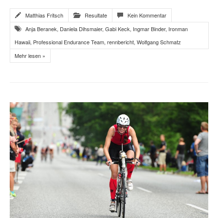
Matthias Fritsch
Resultate
Kein Kommentar
Anja Beranek
,
Daniela Dihsmaier
,
Gabi Keck
,
Ingmar Binder
,
Ironman
Hawaii
,
Professional Endurance Team
,
rennbericht
,
Wolfgang Schmatz
Mehr lesen »