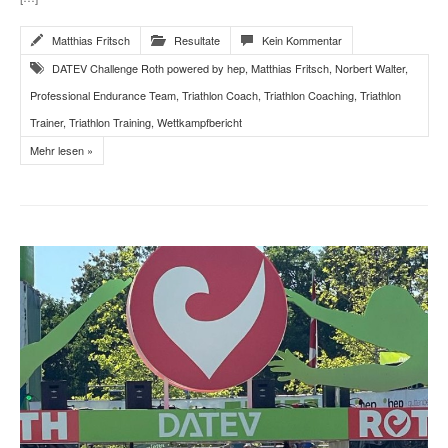
Matthias Fritsch
Resultate
Kein Kommentar
DATEV Challenge Roth powered by hep
,
Matthias Fritsch
,
Norbert Walter
,
Professional Endurance Team
,
Triathlon Coach
,
Triathlon Coaching
,
Triathlon
Trainer
,
Triathlon Training
,
Wettkampfbericht
Mehr lesen »