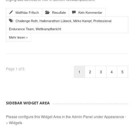
Matthias Fritsch
Resultate
Kein Kommentar
Challenge Roth
,
Halbmarathon Lübeck
,
Mirko Kampf
,
Professional
Endurance Team
,
Wettkampfbericht
Mehr lesen »
Page 1 of 5
1
2
3
4
5
SIDEBAR WIDGET AREA
Please configure this Widget Area in the Admin Panel under Appearance -
> Widgets