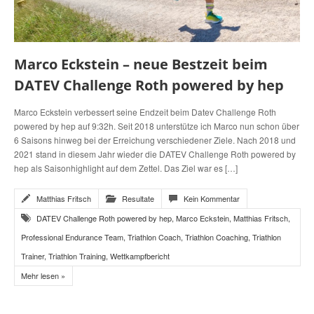
Marco Eckstein – neue Bestzeit beim
DATEV Challenge Roth powered by hep
Marco Eckstein verbessert seine Endzeit beim Datev Challenge Roth
powered by hep auf 9:32h. Seit 2018 unterstütze ich Marco nun schon über
6 Saisons hinweg bei der Erreichung verschiedener Ziele. Nach 2018 und
2021 stand in diesem Jahr wieder die DATEV Challenge Roth powered by
hep als Saisonhighlight auf dem Zettel. Das Ziel war es […]
Matthias Fritsch
Resultate
Kein Kommentar
DATEV Challenge Roth powered by hep
,
Marco Eckstein
,
Matthias Fritsch
,
Professional Endurance Team
,
Triathlon Coach
,
Triathlon Coaching
,
Triathlon
Trainer
,
Triathlon Training
,
Wettkampfbericht
Mehr lesen »