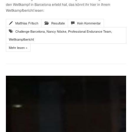
den Wettkampf in Barcelona erlebt hat, das könnt ihr hier in Ihrem
Wettkampfbericht lesen:
Matthias Fritsch
Resultate
Kein Kommentar
Challenge Barcelona
,
Nancy Nöske
,
Professional Endurance Team
,
Wettkampfbericht
Mehr lesen »