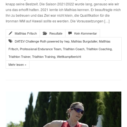
knapp seine Bestzeit. Die Saison 2021/2022 wurde lang, genauso wie wir
uns das erhofft hatten. 2021 lernte ich Mathias kennen. Er beauftragte mich
ihn zu betreuen und das Ziel war nicht klein, die Qualifikation für die
Ironman WM auf Hawaii sollte es werden. Die Voraussetzungen […]
Matthias Fritsch
Resultate
Kein Kommentar
DATEV Challenge Roth powered by hep
,
Mathias Burgstaller
,
Matthias
Fritsch
,
Professional Endurance Team
,
Triathlon Coach
,
Triathlon Coaching
,
Triathlon Trainer
,
Triathlon Training
,
Wettkampfbericht
Mehr lesen »