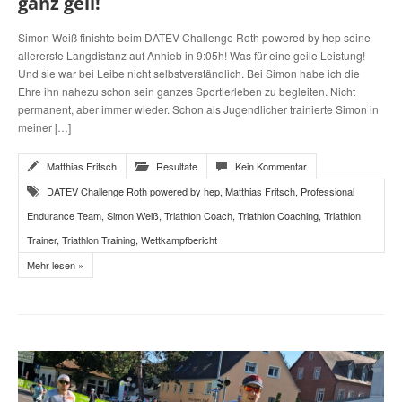
ganz geil!
Simon Weiß finishte beim DATEV Challenge Roth powered by hep seine
allererste Langdistanz auf Anhieb in 9:05h! Was für eine geile Leistung!
Und sie war bei Leibe nicht selbstverständlich. Bei Simon habe ich die
Ehre ihn nahezu schon sein ganzes Sportlerleben zu begleiten. Nicht
permanent, aber immer wieder. Schon als Jugendlicher trainierte Simon in
meiner […]
Matthias Fritsch
Resultate
Kein Kommentar
DATEV Challenge Roth powered by hep
,
Matthias Fritsch
,
Professional
Endurance Team
,
Simon Weiß
,
Triathlon Coach
,
Triathlon Coaching
,
Triathlon
Trainer
,
Triathlon Training
,
Wettkampfbericht
Mehr lesen »