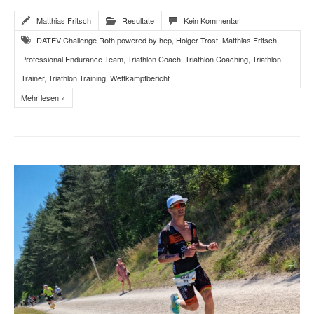
Matthias Fritsch
Resultate
Kein Kommentar
DATEV Challenge Roth powered by hep
,
Holger Trost
,
Matthias Fritsch
,
Professional Endurance Team
,
Triathlon Coach
,
Triathlon Coaching
,
Triathlon
Trainer
,
Triathlon Training
,
Wettkampfbericht
Mehr lesen »