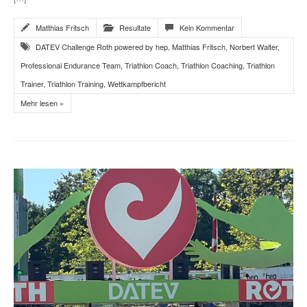
Matthias Fritsch
Resultate
Kein Kommentar
DATEV Challenge Roth powered by hep
,
Matthias Fritsch
,
Norbert Walter
,
Professional Endurance Team
,
Triathlon Coach
,
Triathlon Coaching
,
Triathlon
Trainer
,
Triathlon Training
,
Wettkampfbericht
Mehr lesen »