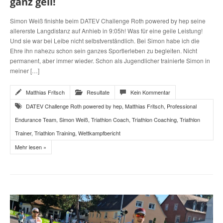
ganz geil!
Simon Weiß finishte beim DATEV Challenge Roth powered by hep seine
allererste Langdistanz auf Anhieb in 9:05h! Was für eine geile Leistung!
Und sie war bei Leibe nicht selbstverständlich. Bei Simon habe ich die
Ehre ihn nahezu schon sein ganzes Sportlerleben zu begleiten. Nicht
permanent, aber immer wieder. Schon als Jugendlicher trainierte Simon in
meiner […]
Matthias Fritsch
Resultate
Kein Kommentar
DATEV Challenge Roth powered by hep
,
Matthias Fritsch
,
Professional
Endurance Team
,
Simon Weiß
,
Triathlon Coach
,
Triathlon Coaching
,
Triathlon
Trainer
,
Triathlon Training
,
Wettkampfbericht
Mehr lesen »