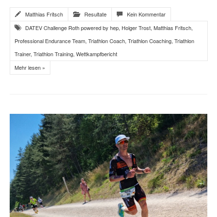
Matthias Fritsch
Resultate
Kein Kommentar
DATEV Challenge Roth powered by hep
,
Holger Trost
,
Matthias Fritsch
,
Professional Endurance Team
,
Triathlon Coach
,
Triathlon Coaching
,
Triathlon
Trainer
,
Triathlon Training
,
Wettkampfbericht
Mehr lesen »