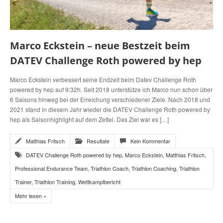
Marco Eckstein – neue Bestzeit beim
DATEV Challenge Roth powered by hep
Marco Eckstein verbessert seine Endzeit beim Datev Challenge Roth
powered by hep auf 9:32h. Seit 2018 unterstütze ich Marco nun schon über
6 Saisons hinweg bei der Erreichung verschiedener Ziele. Nach 2018 und
2021 stand in diesem Jahr wieder die DATEV Challenge Roth powered by
hep als Saisonhighlight auf dem Zettel. Das Ziel war es […]
Matthias Fritsch
Resultate
Kein Kommentar
DATEV Challenge Roth powered by hep
,
Marco Eckstein
,
Matthias Fritsch
,
Professional Endurance Team
,
Triathlon Coach
,
Triathlon Coaching
,
Triathlon
Trainer
,
Triathlon Training
,
Wettkampfbericht
Mehr lesen »