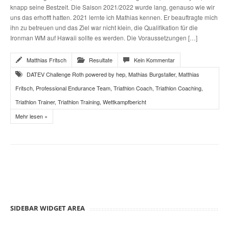
knapp seine Bestzeit. Die Saison 2021/2022 wurde lang, genauso wie wir
uns das erhofft hatten. 2021 lernte ich Mathias kennen. Er beauftragte mich
ihn zu betreuen und das Ziel war nicht klein, die Qualifikation für die
Ironman WM auf Hawaii sollte es werden. Die Voraussetzungen […]
Matthias Fritsch
Resultate
Kein Kommentar
DATEV Challenge Roth powered by hep
,
Mathias Burgstaller
,
Matthias
Fritsch
,
Professional Endurance Team
,
Triathlon Coach
,
Triathlon Coaching
,
Triathlon Trainer
,
Triathlon Training
,
Wettkampfbericht
Mehr lesen »
SIDEBAR WIDGET AREA