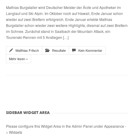
Mathias Burgstaller wird Deutscher Meister der Ärzte und Apotheker im
Langlauf und Ski Alpin. Im Oktober noch auf Hawaii, Ende Januar schon
wieder auf zwei Brettern erfolgreich. Ende Januar erlebte Mathias
Burgstaller schon wieder zwei weitere Highlights, diesmal auf zwei Brettern
im Schnee. Zunächst stand in Saalbach der Mountain Attack, ein
Tourenski-Rennen mit 5 Anstiegen […]
Matthias Fritsch
Resultate
Kein Kommentar
Mehr lesen »
SIDEBAR WIDGET AREA
Please configure this Widget Area in the Admin Panel under Appearance -
> Widgets